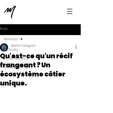
Post
All Posts
Martin Colognoli
All Posts
Qu'est-ce qu'un récif
Art et science
frangeant ? Un
Art et écologie
écosystème côtier
Art
unique.