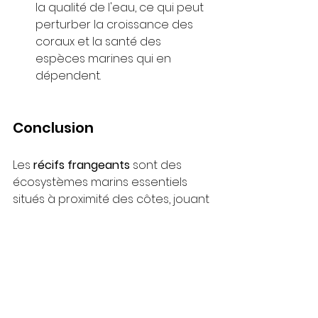
la qualité de l'eau, ce qui peut 
perturber la croissance des 
coraux et la santé des 
espèces marines qui en 
dépendent.
Conclusion
Les 
récifs frangeants
 sont des 
écosystèmes marins essentiels 
situés à proximité des côtes, jouant 
un rôle crucial dans la protection 
des littoraux et le maintien de la 
biodiversité marine. Leur formation, 
proche des rivages, les expose à 
des conditions plus difficiles, mais 
ils abritent tout de même une 