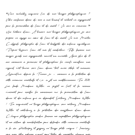
«Vous souhaitez acquérir l’un de mes tirages photographiques ?
Votre confiance donne du sens à mon travail et soutient un engagement
pour la préservation de l’eau et du vivant ! Je vous en remercie. »
Une histoire d’eau... À travers mes tirages photographiques, je vous
propose un voyage au cœur de l’eau et du vivant. Je suis Martin
Colognoli, photographe de l’eau et biologiste des milieux aquatiques.
Depuis toujours, l’eau est mon fil conducteur. Elle façonne mes
images, guide mes engagements, nourrit ma curiosité. Après plus de 15
ans consacrés à préserver et photographier les récifs coralliens, mon
regard s’est tourné vers l’eau douce, tout aussi vitale et menacée.
Aujourd’hui, depuis la France, je me consacre à la protection de
cette ressource essentielle et des écosystèmes méditerranéens. En 2024,
j’ai fondé Madame Water, un projet où l’art et la science
s’unissent pour éveiller les consciences sur la préservation de l’eau
douce et des milieux qui en dépendent. Soutenez Madame Water
! En acquérant un tirage photographique, vous soutenez Madame
Water et contribuez à la protection des écosystèmes d’eau douce.
Chaque photographie vendue finance nos expéditions photographiques
et nos actions de sensibilisation pour défendre cette ressource essentielle
à la vie. Participez et gagnez un tirage photo unique ! Inscrivez-
vous avec votre adresse e-mail pour tenter de remporter chaque mois