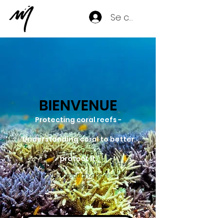
Se connecter
BIENVENUE
Protecting coral reefs -
Understanding coral to better
Merci et bravo pour votre
protect it.
inscription à notre Masterclass
sur la protection des récifs
coralliens.