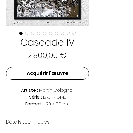
Cascade IV
Prix
2 800,00 €
Acquérir l’œuvre
Artiste :
Martin Colognoli
Série :
EAU-RIGINE
Format :
120 x 80 cm
Édition actuellement disponible :
1/8
Limitée à 8 exemplaires + 2 épreuves
Détails techniques
d'artiste.
Prix :
2 800 € TTC