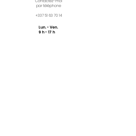
Contactez-moi
par téléphone
+337 51 63 70 14
Lun. - Ven.
9 h - 17 h
Paiement sécurisé