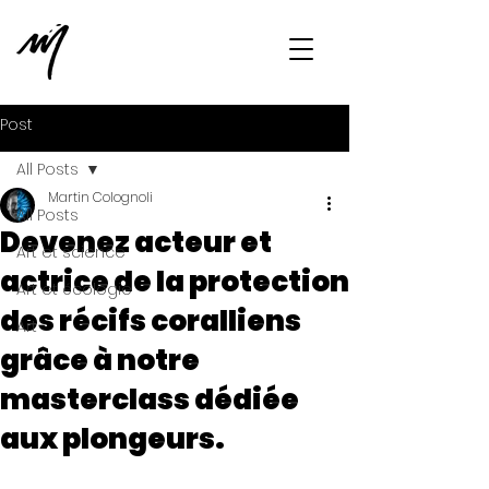
Post
All Posts
Martin Colognoli
All Posts
Devenez acteur et
Art et science
actrice de la protection
Art et écologie
des récifs coralliens
Art
grâce à notre
masterclass dédiée
aux plongeurs.