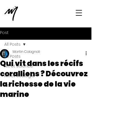
Post
All Posts
Martin Colognoli
All Posts
Qui vit dans les récifs
Art et science
coralliens ? Découvrez
Art et écologie
la richesse de la vie
Art
marine