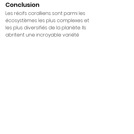
Conclusion
Les récifs coralliens sont parmi les 
écosystèmes les plus complexes et 
les plus diversifiés de la planète. Ils 
abritent une incroyable variété 
d’espèces, allant des minuscules 
zooxanthelles aux grands 
prédateurs comme les requins et 
les tortues marines. Cette richesse 
biologique, bien que fascinante, 
est aussi fragile. Le réchauffement 
climatique, la pollution et la 
surpêche mettent en péril ces 
écosystèmes uniques. Protéger les 
récifs coralliens est donc une 
priorité pour préserver cette 
biodiversité exceptionnelle qui 
joue un rôle crucial dans la santé 