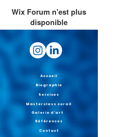
Wix Forum n'est plus
disponible
Cette application a été abandonnée. Si
vous avez besoin d'une application
communautaire, utilisez Wix Groups.
Accueil
Biographie
Services
Masterclass corail
Galerie d'art
Références
Contact