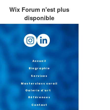
Wix Forum n'est plus
disponible
Cette application a été abandonnée. Si
vous avez besoin d'une application
communautaire, utilisez Wix Groups.
Accueil
Biographie
Services
Masterclass corail
Galerie d'art
Références
Contact