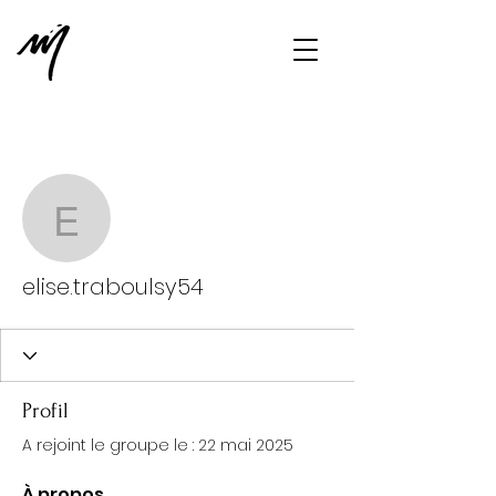
Plus d'actions
Message
S'abonner
elise.traboulsy54
elise.traboulsy54
Profil
A rejoint le groupe le : 22 mai 2025
À propos