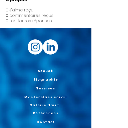
0
J'aime reçu
0
commentaires reçus
0
meilleures réponses
Accueil
Biographie
Services
Masterclass corail
Galerie d'art
Références
Contact