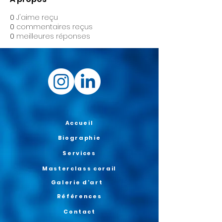
0
J'aime reçu
0
commentaires reçus
0
meilleures réponses
Accueil
Biographie
Services
Masterclass corail
Galerie d'art
Références
Contact