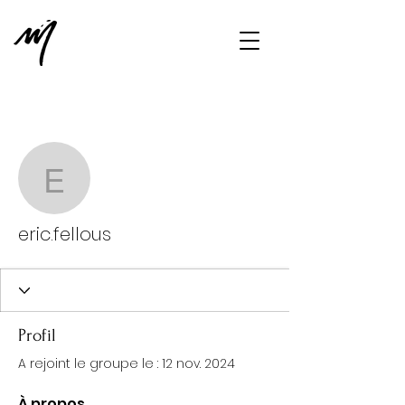
Plus d'actions
Message
S'abonner
eric.fellous
eric.fellous
Profil
A rejoint le groupe le : 12 nov. 2024
À propos