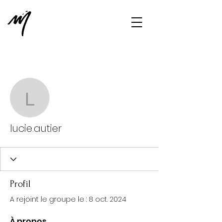
Plus d'actions
Message
S'abonner
lucie.autier
lucie.autier
Profil
A rejoint le groupe le : 8 oct. 2024
À propos