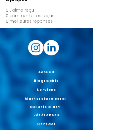
0
J'aime reçu
0
commentaires reçus
0
meilleures réponses
Accueil
Biographie
Services
Masterclass corail
Galerie d'art
Références
Contact