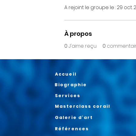
A rejoint le groupe le : 29 oct.
À propos
0
J'aime reçu
0
commentair
Accueil
Biographie
Services
Masterclass corail
Galerie d'art
Références