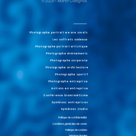
© 2026 - Martin Colognoli.
Photographe portrait we are corals
Les coffrets cadeaux
Photographe portrait artistique
Photographe évènements
Photographe corporate
Photographe architecture
Photographe sportif
Photographe entreprise
Actions en entreprise
Conférence biomimétisme
Symbiooz entreprises
Symbiooz studio
Politique de confidentialité
Conditions générales de vente
Politique de cookies
Mentions légales