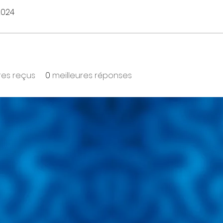
 2024
es reçus
0
meilleures réponses