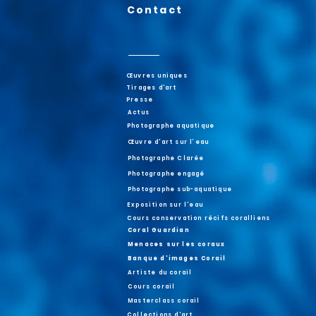
Contact
Œuvres uniques
Tirages d'art
Presse
Actus
Photographe aquatique
Œuvre d'art sur l’eau
Photographe Clarée
Photographe engagé
Photographe sub-aquatique
Exposition sur l'eau
Cours conservation récifs coralliens
Coral Guardian
Menaces sur les coraux
Banque d'images Corail
Artiste du corail
Cours corail
Masterclass corail
Collections d'art