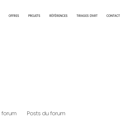
OFFRES
PROJETS
RÉFÉRENCES
TIRAGES D'ART
CONTACT
e Colognoli
0
Suivi
 forum
Posts du forum