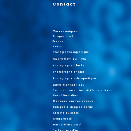
Contact
Œuvres uniques
Tirages d'art
Presse
Actus
Photographe aquatique
Œuvre d'art sur l’eau
Photographe Clarée
Photographe engagé
Photographe sub-aquatique
Exposition sur l'eau
Cours conservation récifs coralliens
Coral Guardian
Menaces sur les coraux
Banque d'images Corail
Artiste du corail
Cours corail
Masterclass corail
Collections d'art