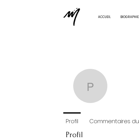
ACCUEIL
BIOGRAPHIE
paulin
pauline.
0
Abonné
Profil
Commentaires du
Profil