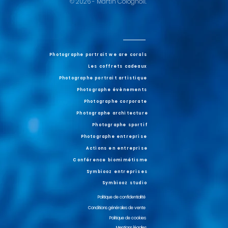
© 2026 - Martin Colognoli.
Photographe portrait we are corals
Les coffrets cadeaux
Photographe portrait artistique
Photographe évènements
Photographe corporate
Photographe architecture
Photographe sportif
Photographe entreprise
Actions en entreprise
Conférence biomimétisme
Symbiooz entreprises
Symbiooz studio
Politique de confidentialité
Conditions générales de vente
Politique de cookies
Mentions légales