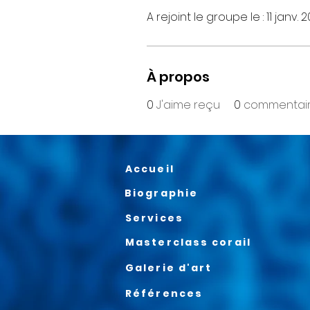
A rejoint le groupe le : 11 janv. 
À propos
0
J'aime reçu
0
commentair
Accueil
Biographie
Services
Masterclass corail
Galerie d'art
Références