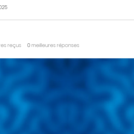
2025
es reçus
0
meilleures réponses