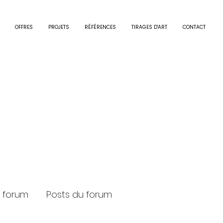
OFFRES
PROJETS
RÉFÉRENCES
TIRAGES D'ART
CONTACT
e.decazanove
decazanove
0
Suivi
 forum
Posts du forum