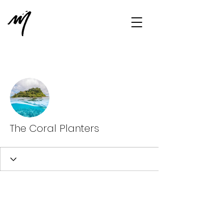
Plus d'actions
Message
S'abonner
The Coral Planters