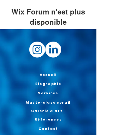
Wix Forum n'est plus
disponible
Cette application a été abandonnée. Si
vous avez besoin d'une application
communautaire, utilisez Wix Groups.
Accueil
Biographie
Services
Masterclass corail
Galerie d'art
Références
Contact