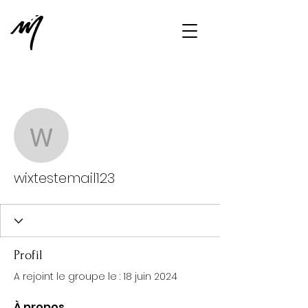
Plus d'actions
Message
S'abonner
wixtestemail123
wixtestemail123
Profil
A rejoint le groupe le : 18 juin 2024
À propos