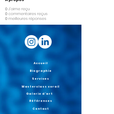
0
J'aime reçu
0
commentaires reçus
0
meilleures réponses
Accueil
Biographie
Services
Masterclass corail
Galerie d'art
Références
Contact