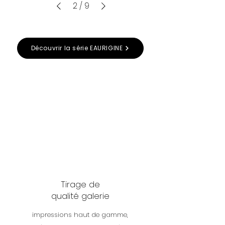
2
/
9
Découvrir la série EAURIGINE
Tirage de
qualité galerie
impressions haut de gamme,