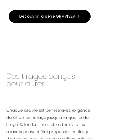
Découvrir la série GRAVISEA
Des tirages conçus
pour durer
Chaque œuvre est pensée avec exigence,
du choix de l’image jusqu’à la qualité du
tirage. Selon les séries et les formats, les
œuvres peuvent être proposées en tirage
d’art en édition limitée ou en pièce unique.