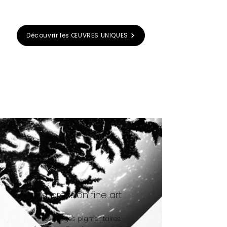
Découvrir les ŒUVRES UNIQUES
Impression fine art
Les tirages pigmentaires