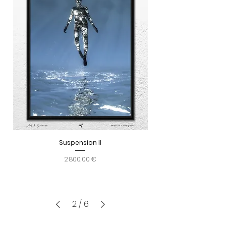
Suspension II
Prix
2 800,00 €
2
/
6