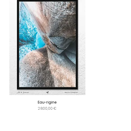
Eau-rigine
Prix
2 800,00 €