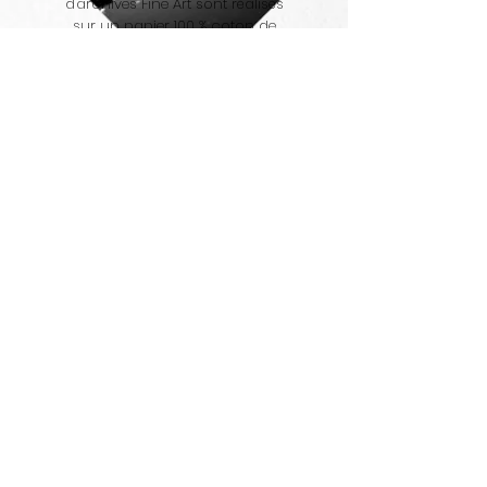
d'archives Fine Art sont réalisés
sur un papier 100 % coton de
qualité musée. Caractéristiques :
forte intensité des couleurs,
noirs profonds et résistance aux
effets du vieillissement.
Contre collage