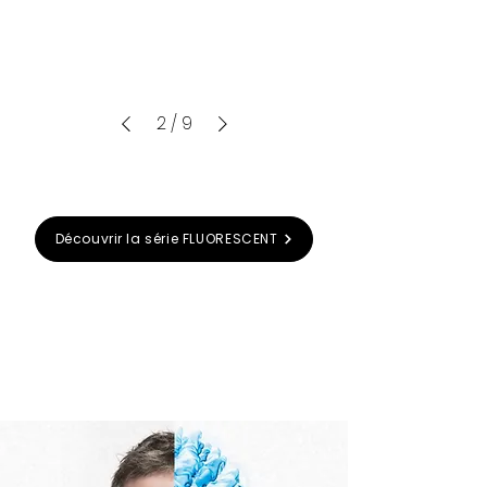
2
/
9
Découvrir la série FLUORESCENT