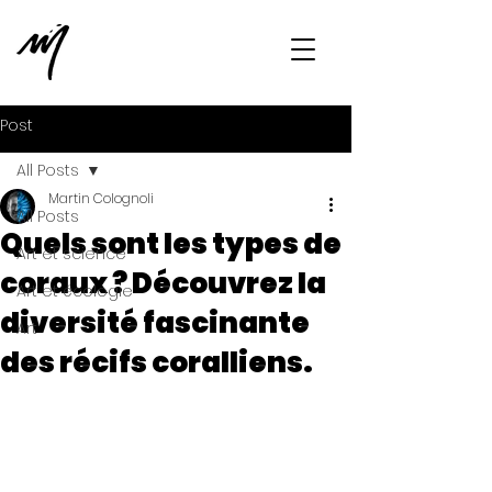
Post
All Posts
Martin Colognoli
All Posts
Quels sont les types de
Art et science
coraux ? Découvrez la
Art et écologie
diversité fascinante
Art
des récifs coralliens.